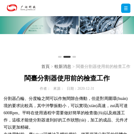
首頁
>
較新消息
> 閩臺分割器使用前的檢查工作
閩臺分割器使用前的檢查工作
作者： 來源： 日期：2020-12-31
分割器凸輪、分度輪之間可以作無間隙合傳動，但是對周圍環(huán)
境的要求比較高，其中沖擊振動小，可以實現(xiàn)高速，zui高可達
600Rpm。平時在使用過程中需要做好簡單的檢查復(fù)以及維護工
作，這樣才能使分割器達到好的工作狀態(tài)，加工的成品、元件才
可以更加精確。