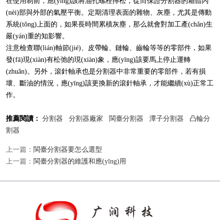
在使用制前，應(yīng)該將油孔螺栓擰松，從而保證分割器的箱體內
(nèi)部與外部的氣壓平衡。定期清理表面的雜物、灰塵，尤其是傳動
系統(tǒng)上面的，如果長時間累積灰塵，那么就會對加工產(chǎn)生
嚴(yán)重的知影響。
注意檢查聯(lián)軸節(jié)、皮帶輪、鏈輪、齒輪等等的零部件，如果
發(fā)現(xiàn)有松弛的現(xiàn)象，應(yīng)該要馬上停止運轉
(zhuǎn)。另外，滾針軸承也是分割器中非常重要的零部件，若有損
壞、斷油的情況，應(yīng)該更換新的滾針軸承，才能繼續(xù)正常工
作。
推薦閱讀：
分割器
分割器廠家
閩臺分割器
潭子分割器
凸輪分
割器
上一篇：
閩臺分割器要怎么選型
上一篇：
閩臺分割器的維護和應(yīng)用