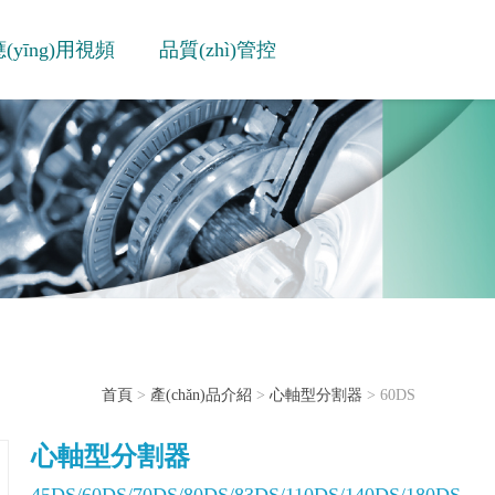
(yīng)用視頻
品質(zhì)管控
首頁
>
產(chǎn)品介紹
>
心軸型分割器
> 60DS
心軸型分割器