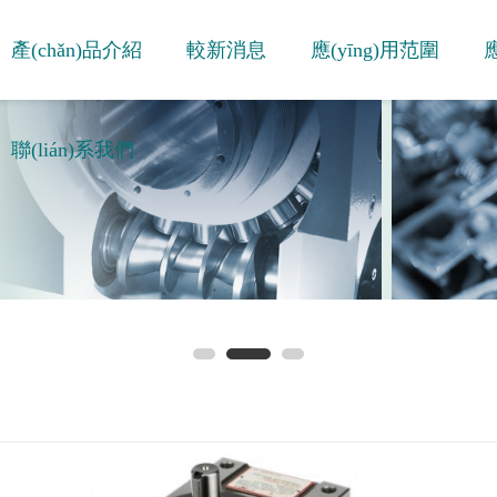
產(chǎn)品介紹
較新消息
應(yīng)用范圍
應
聯(lián)系我們