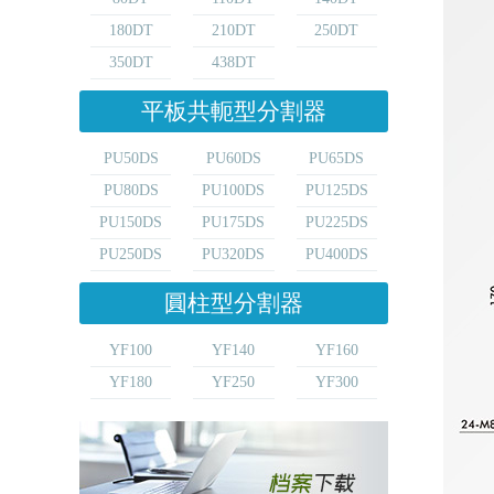
180DT
210DT
250DT
350DT
438DT
平板共軛型分割器
PU50DS
PU60DS
PU65DS
PU80DS
PU100DS
PU125DS
PU150DS
PU175DS
PU225DS
PU250DS
PU320DS
PU400DS
圓柱型分割器
YF100
YF140
YF160
YF180
YF250
YF300