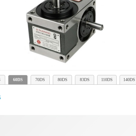
S
60DS
70DS
80DS
83DS
110DS
140DS
S