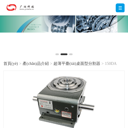
首頁(yè)
>
產(chǎn)品介紹
>
超薄平臺(tái)桌面型分割器
> 150DA